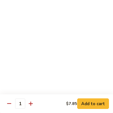
Qt.:
$10.00
Roast
Roast Pork Chow Mein
Pork
Chow
Pt.:
$7.70
Mein
Qt.:
$10.50
Chicken
Chicken Chow Mein
Chow
Mein
Pt.:
$7.70
Qt.:
$10.50
Beef
Beef Chow Mein
Chow
Mein
Pt.:
$8.50
Qt.:
$11.50
Add to cart
$7.85
Quantity